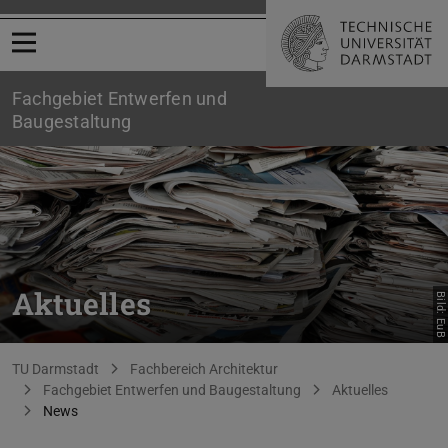
Menü öffnen
Fachgebiet Entwerfen und
Baugestaltung
Aktuelles
Bild: EuB
Sie befinden sich hier:
TU Darmstadt
Fachbereich Architektur
Fachgebiet Entwerfen und Baugestaltung
Aktuelles
News